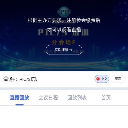
根据主办方要求，注册参会缴费后
才可以观看直播
立即注册

分会场F：PIC/S培训
中文
原声
直播回放
会议日程
回放列表
首页